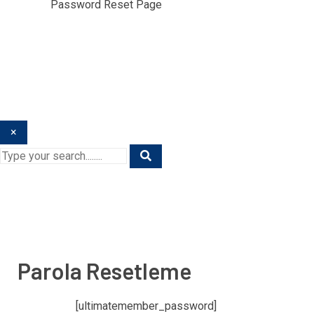
Home
/
Password Reset Page
×
Parola Resetleme
[ultimatemember_password]